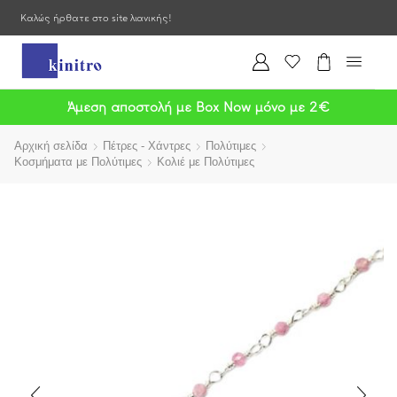
Καλώς ήρθατε στο site λιανικής!
Άμεση αποστολή με Box Now μόνο με 2€
Αρχική σελίδα
Πέτρες - Χάντρες
Πολύτιμες
Κοσμήματα με Πολύτιμες
Κολιέ με Πολύτιμες