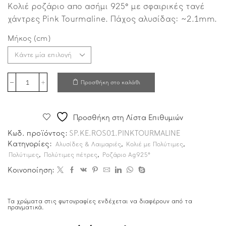
Κολιέ ροζάριο απο ασήμι 925° με σφαιρικές ταγέ
χάντρες Pink Tourmaline. Πάχος αλυσίδας: ~2.1mm.
Μήκος (cm)
Προσθήκη στο καλάθι
Προσθήκη στη Λίστα Επιθυμιών
Κωδ. προϊόντος:
SP.ΚΕ.ROS01.PINKTOURMALINE
Κατηγορίες:
,
,
Αλυσίδες & Λαιμαριές
Κολιέ με Πολύτιμες
,
,
Πολύτιμες
Πολύτιμες πέτρες
Ροζάριο Ag925°
Κοινοποίηση:
Τα χρώματα στις φωτογραφίες ενδέχεται να διαφέρουν από τα
πραγματικά.