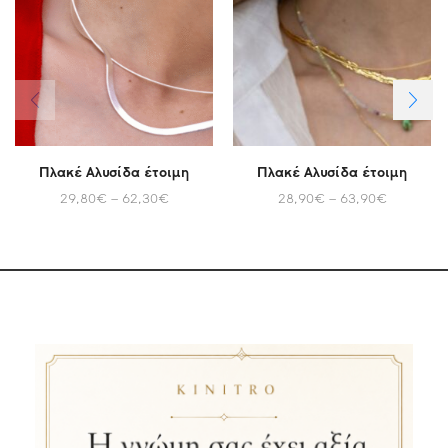
Πλακέ Αλυσίδα έτοιμη
Πλακέ Αλυσίδα έτοιμη
29,80
€
–
62,30
€
28,90
€
–
63,90
€