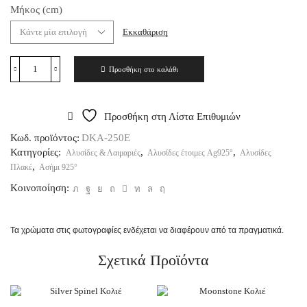
Μήκος (cm)
Εκκαθάριση
Προσθήκη στο καλάθι
Προσθήκη στη Λίστα Επιθυμιών
Κωδ. προϊόντος:
DKA-250E
Κατηγορίες:
,
,
Αλυσίδες & Λαιμαριές
Αλυσίδες έτοιμες Ag925°
Αλυσίδες
,
Πλακέ
Ασήμι 925°
Κοινοποίηση:
Τα χρώματα στις φωτογραφίες ενδέχεται να διαφέρουν από τα πραγματικά.
Σχετικά Προϊόντα