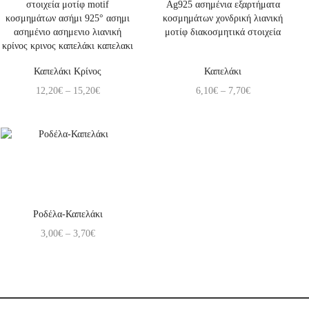
Καπελάκι Κρίνος
Καπελάκι
12,20
€
–
15,20
€
6,10
€
–
7,70
€
Ροδέλα-Καπελάκι
3,00
€
–
3,70
€