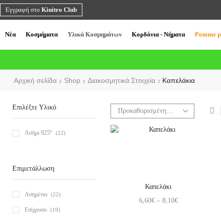
Εγγραφή στο
Kinitro Club
Νέα
Κοσμήματα
Υλικά Κοσμημάτων
Κορδόνια - Νήματα
Pomme p
Αρχική σελίδα
Shop
Διακοσμητικά Στοιχεία
Καπελάκια
Επιλέξτε Υλικό
Ασήμι 925°
(22)
Επιμετάλλωση
Καπελάκι
Ασημένιο
(22)
6,60
€
–
8,10
€
Επίχρυσο
(19)