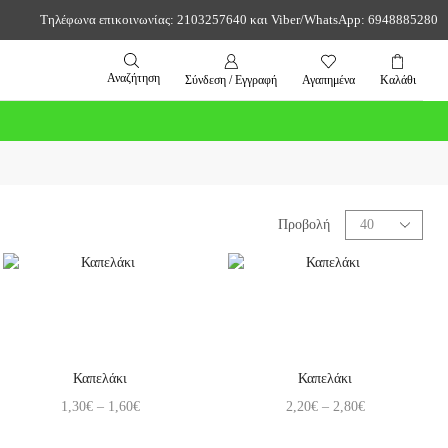
Τηλέφωνα επικοινωνίας: 2103257640 και Viber/WhatsApp: 6948885280
Αναζήτηση
Σύνδεση / Εγγραφή
Αγαπημένα
Καλάθι
Προβολή
Καπελάκι
Καπελάκι
1,30
€
–
1,60
€
2,20
€
–
2,80
€