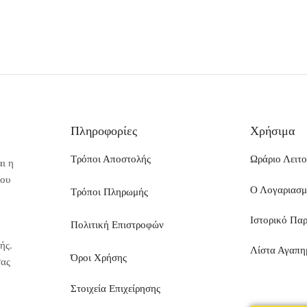
Πληροφορίες
Χρήσιμα
Τρόποι Αποστολής
Ωράριο Λειτο
ι η
που
Ο Λογαριασ
Τρόποι Πληρωμής
Ιστορικό Πα
Πολιτική Επιστροφών
ής.
Λίστα Αγαπη
Όροι Χρήσης
σας
Στοιχεία Επιχείρησης