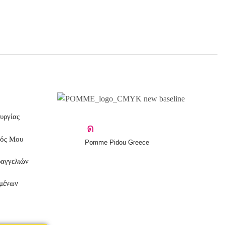
υργίας
μός Μου
Pomme Pidou Greece
ραγγελιών
μένων