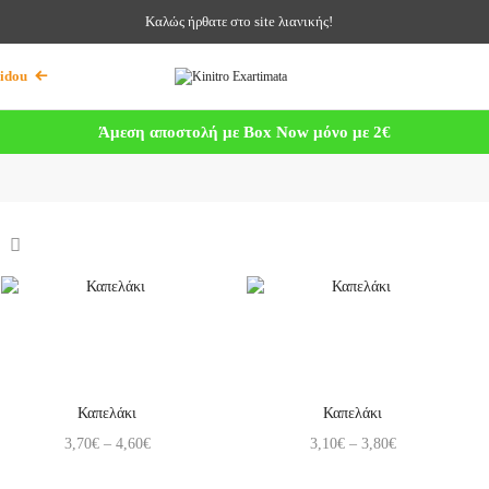
Καλώς ήρθατε στο site λιανικής!
idou
Άμεση αποστολή με Box Now μόνο με 2€
Καπελάκι
Καπελάκι
3,70
€
–
4,60
€
3,10
€
–
3,80
€