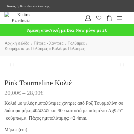
Καλώς ήρθατε στο site λιανικής!
Άμεση αποστολή με Box Now μόνο με 2€
Αρχική σελίδα
Πέτρες - Χάντρες
Πολύτιμες
Κοσμήματα με Πολύτιμες
Κολιέ με Πολύτιμες
Pink Tourmaline Κολιέ
20,00
€
–
28,90
€
Κολιέ με ψιλές ημιπολύτιμες χάντρες από Ροζ Τουρμαλίνη σε
διάφορα μήκη 40/42/45 και 90 εκατοστά με ασημένιο Ag925°
κούμπωμα. Πάχος ημιπολύτιμης: ~2.4mm.
Μήκος (cm)