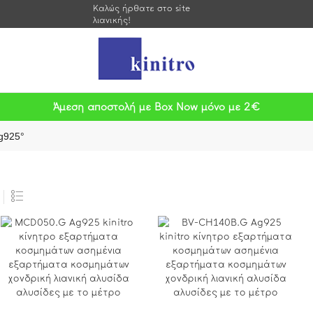
Καλώς ήρθατε στο site
λιανικής!
Άμεση αποστολή με Box Now μόνο με 2€
g925°