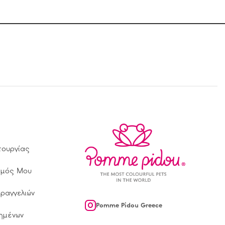
τουργίας
σμός Μου
αραγγελιών
Pomme Pidou Greece
ημένων