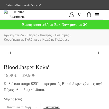
Καλώς ήρθατε στο site λιανικής!
Άμεση αποστολή με Box Now μόνο με 2€
Αρχική σελίδα
Πέτρες - Χάντρες
Πολύτιμες
Κοσμήματα με Πολύτιμες
Κολιέ με Πολύτιμες
Blood Jasper Κολιέ
19,90
€
–
39,90
€
Κολιέ απο ασήμι 925° με κρεμαστές Blood Jasper χάντρες ταγέ.
Πάχος αλυσίδας: ~1.0mm.
Μήκος (cm)
Εκκαθάριση