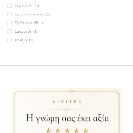
Πορτοκαλί
(1)
Πράσινο ανοιχτό
(1)
Πράσινο Λαδί
(1)
Σμαραγδί
(1)
Φούξια
(1)