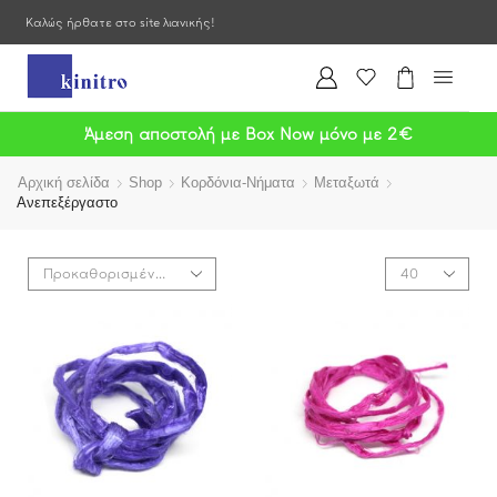
Καλώς ήρθατε στο site λιανικής!
Άμεση αποστολή με Box Now μόνο με 2€
Αρχική σελίδα
Shop
Κορδόνια-Νήματα
Μεταξωτά
Ανεπεξέργαστο