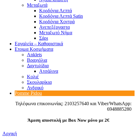
Μεταξωτά
Κορδόνια Λεπτά
Κορδόνια Λεπτά Satin
Κορδόνια Χοντρά
Ανεπεξέργαστα
Μεταξωτό Νήμα
Σάρι
Εργαλεία – Καθαριστικά
Ετοιμα Κοσμήματα
Anklets
Βραχιόλια
Δαχτυλίδια
Ατσάλινα
Κολιέ
Σκουλαρίκια
Ανδρικό
Pomme Pidou
Τηλέφωνα επικοινωνίας: 2103257640 και Viber/WhatsApp:
6948885280
Άμεση αποστολή με Box Now μόνο με 2€
Αρχική