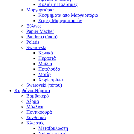
Κολιέ με Πολύτιμες
Μαργαριτάρια
Κοσμήματα απο Μαργαριτάρια
Σειρές Μαργαριταριών
Ξύλινες
Papier Mache’
Pandora (τύπου)
Polaris
Swarovski
Κωνικά
Περαστά
Μπίλια
Πεταλούδα
Μοτίφ
Χωρίς τρύπα
Swarovski (τύπου)
Κορδόνια-Νήματα
Βαμβακερό
Δέρμα
Μάλλινα
Ποντικοουρά
Συνθετικά
Κλωστές
Μεταξοκλωστή
Nylon κλωστή