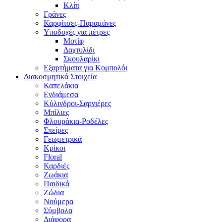
Κλίπ
Γράνες
Καρφίτσες-Παραμάνες
Υποδοχές για πέτρες
Μοτίφ
Δαχτυλίδι
Σκουλαρίκι
Εξαρτήματα για Κομπολόι
Διακοσμητικά Στοιχεία
Καπελάκια
Ενδιάμεσα
Κύλινδροι-Σαρνιέρες
Μπίλιες
Φλουράκια-Ροδέλες
Σπείρες
Γεωμετρικά
Κρίκοι
Floral
Καρδιές
Ζωάκια
Παιδικά
Ζώδια
Νούμερα
Σύμβολα
Διάφορα