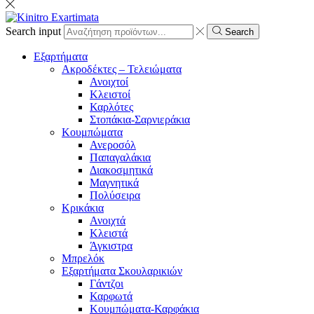
Search input
Search
Εξαρτήματα
Ακροδέκτες – Τελειώματα
Ανοιχτοί
Κλειστοί
Καρλότες
Στοπάκια-Σαρνιεράκια
Κουμπώματα
Ανεροσόλ
Παπαγαλάκια
Διακοσμητικά
Μαγνητικά
Πολύσειρα
Κρικάκια
Ανοιχτά
Κλειστά
Άγκιστρα
Μπρελόκ
Εξαρτήματα Σκουλαρικιών
Γάντζοι
Καρφωτά
Κουμπώματα-Καρφάκια