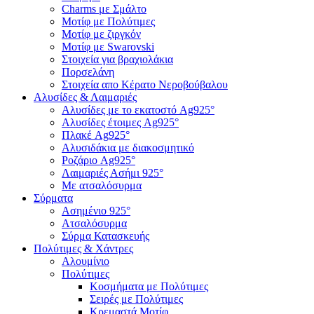
Charms με Σμάλτο
Μοτίφ με Πολύτιμες
Μοτίφ με ζιργκόν
Μοτίφ με Swarovski
Στοιχεία για βραχιολάκια
Πορσελάνη
Στοιχεία απο Κέρατο Νεροβούβαλου
Αλυσίδες & Λαιμαριές
Αλυσίδες με το εκατοστό Ag925°
Αλυσίδες έτοιμες Ag925°
Πλακέ Ag925°
Αλυσιδάκια με διακοσμητικό
Ροζάριο Ag925°
Λαιμαριές Ασήμι 925°
Με ατσαλόσυρμα
Σύρματα
Ασημένιο 925°
Ατσαλόσυρμα
Σύρμα Κατασκευής
Πολύτιμες & Χάντρες
Αλουμίνιο
Πολύτιμες
Κοσμήματα με Πολύτιμες
Σειρές με Πολύτιμες
Κρεμαστά Μοτίφ