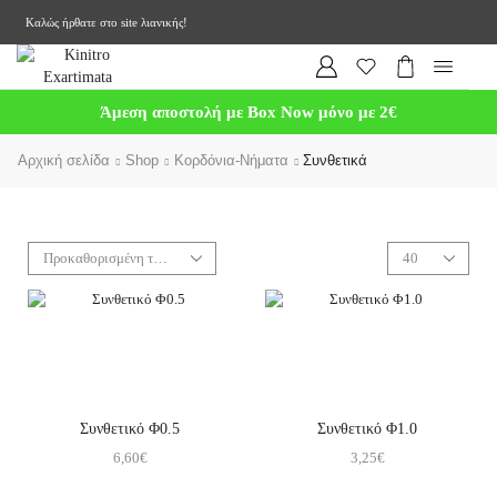
Καλώς ήρθατε στο site λιανικής!
Άμεση αποστολή με Box Now μόνο με 2€
Αρχική σελίδα
Shop
Κορδόνια-Νήματα
Συνθετικά
Συνθετικό Φ0.5
Συνθετικό Φ1.0
6,60
€
3,25
€