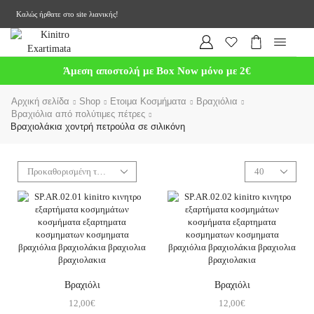
Καλώς ήρθατε στο site λιανικής!
Άμεση αποστολή με Box Now μόνο με 2€
Αρχική σελίδα
Shop
Ετοιμα Κοσμήματα
Βραχιόλια
Βραχιόλια από πολύτιμες πέτρες
Βραχιολάκια χοντρή πετρούλα σε σιλικόνη
Βραχιόλι
Βραχιόλι
12,00
€
12,00
€