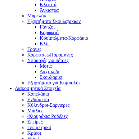
Κλειστά
Άγκιστρα
Μπρελόκ
Εξαρτήματα Σκουλαρικιών
Γάντζοι
Καρφωτά
Κουμπώματα-Καρφάκια
Κλίπ
Γράνες
Καρφίτσες-Παραμάνες
Υποδοχές για πέτρες
Μοτίφ
Δαχτυλίδι
Σκουλαρίκι
Εξαρτήματα για Κομπολόι
Διακοσμητικά Στοιχεία
Καπελάκια
Ενδιάμεσα
Κύλινδροι-Σαρνιέρες
Μπίλιες
Φλουράκια-Ροδέλες
Σπείρες
Γεωμετρικά
Κρίκοι
Floral