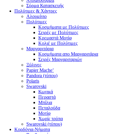
Ατσαλόσυρμα
Σύρμα Κατασκευής
Πολύτιμες & Χάντρες
Αλουμίνιο
Πολύτιμες
Κοσμήματα με Πολύτιμες
Σειρές με Πολύτιμες
Κρεμαστά Μοτίφ
Κολιέ με Πολύτιμες
Μαργαριτάρια
Κοσμήματα απο Μαργαριτάρια
Σειρές Μαργαριταριών
Ξύλινες
Papier Mache’
Pandora (τύπου)
Polaris
Swarovski
Κωνικά
Περαστά
Μπίλια
Πεταλούδα
Μοτίφ
Χωρίς τρύπα
Swarovski (τύπου)
Κορδόνια-Νήματα