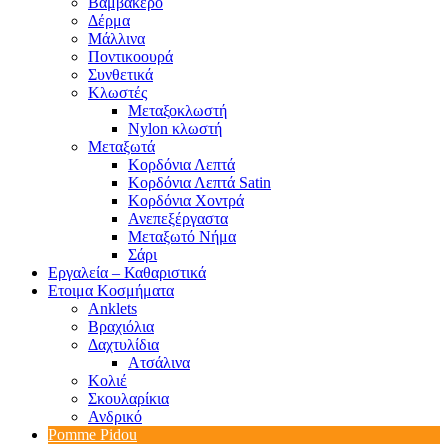
Βαμβακερό
Δέρμα
Μάλλινα
Ποντικοουρά
Συνθετικά
Κλωστές
Μεταξοκλωστή
Nylon κλωστή
Μεταξωτά
Κορδόνια Λεπτά
Κορδόνια Λεπτά Satin
Κορδόνια Χοντρά
Ανεπεξέργαστα
Μεταξωτό Νήμα
Σάρι
Εργαλεία – Καθαριστικά
Ετοιμα Κοσμήματα
Anklets
Βραχιόλια
Δαχτυλίδια
Ατσάλινα
Κολιέ
Σκουλαρίκια
Ανδρικό
Pomme Pidou