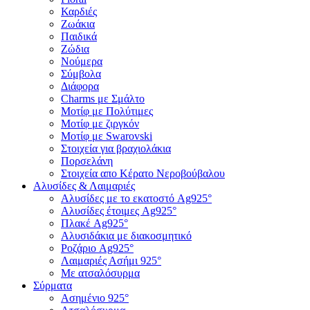
Καρδιές
Ζωάκια
Παιδικά
Ζώδια
Νούμερα
Σύμβολα
Διάφορα
Charms με Σμάλτο
Μοτίφ με Πολύτιμες
Μοτίφ με ζιργκόν
Μοτίφ με Swarovski
Στοιχεία για βραχιολάκια
Πορσελάνη
Στοιχεία απο Κέρατο Νεροβούβαλου
Αλυσίδες & Λαιμαριές
Αλυσίδες με το εκατοστό Ag925°
Αλυσίδες έτοιμες Ag925°
Πλακέ Ag925°
Αλυσιδάκια με διακοσμητικό
Ροζάριο Ag925°
Λαιμαριές Ασήμι 925°
Με ατσαλόσυρμα
Σύρματα
Ασημένιο 925°