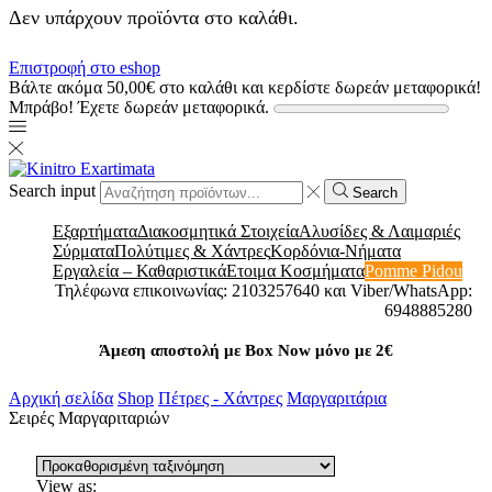
Δεν υπάρχουν προϊόντα στο καλάθι.
Επιστροφή στο eshop
Βάλτε ακόμα
50,00
€
στο καλάθι και κερδίστε δωρεάν μεταφορικά!
Μπράβο! Έχετε δωρεάν μεταφορικά.
Search input
Search
Εξαρτήματα
Διακοσμητικά Στοιχεία
Αλυσίδες & Λαιμαριές
Σύρματα
Πολύτιμες & Χάντρες
Κορδόνια-Νήματα
Εργαλεία – Καθαριστικά
Ετοιμα Κοσμήματα
Pomme Pidou
Τηλέφωνα επικοινωνίας: 2103257640 και Viber/WhatsApp:
6948885280
Άμεση αποστολή με Box Now μόνο με 2€
Αρχική σελίδα
Shop
Πέτρες - Χάντρες
Μαργαριτάρια
Σειρές Μαργαριταριών
View as: