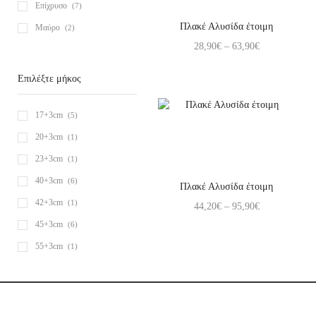
Επίχρυσο
(7)
Πλακέ Αλυσίδα έτοιμη
Μαύρο
(2)
28,90
€
–
63,90
€
Επιλέξτε μήκος
17+3cm
(5)
20+3cm
(1)
23+3cm
(1)
40+3cm
(6)
Πλακέ Αλυσίδα έτοιμη
42+3cm
(1)
44,20
€
–
95,90
€
45+3cm
(6)
55+3cm
(1)