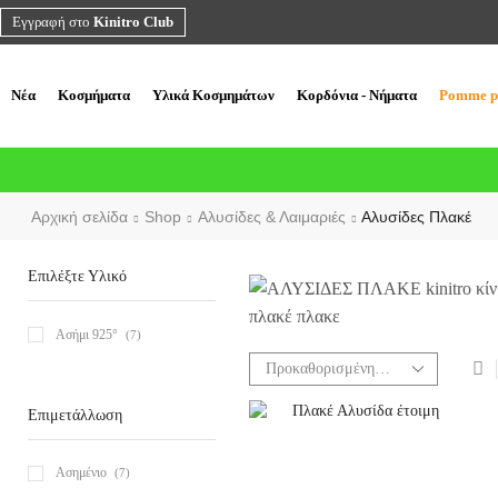
Εγγραφή στο
Kinitro Club
Νέα
Κοσμήματα
Υλικά Κοσμημάτων
Κορδόνια - Νήματα
Pomme p
Αρχική σελίδα
Shop
Αλυσίδες & Λαιμαριές
Αλυσίδες Πλακέ
Επιλέξτε Υλικό
Ασήμι 925°
(7)
Επιμετάλλωση
Ασημένιο
(7)