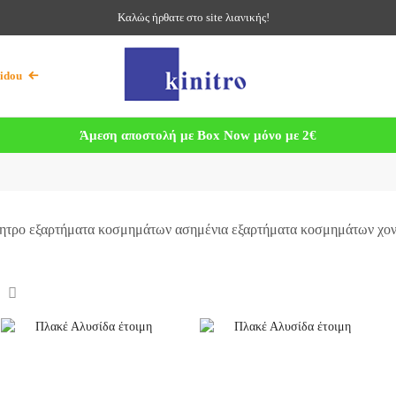
Καλώς ήρθατε στο site λιανικής!
idou
Άμεση αποστολή με Box Now μόνο με 2€