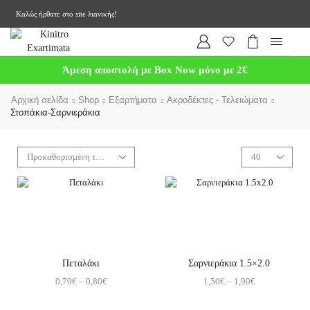
Καλώς ήρθατε στο site λιανικής!
Άμεση αποστολή με Box Now μόνο με 2€
Αρχική σελίδα
Shop
Εξαρτήματα
Ακροδέκτες - Τελειώματα
Στοπάκια-Σαρνιεράκια
Πεταλάκι
Σαρνιεράκια 1.5×2.0
0,70
€
–
0,80
€
1,50
€
–
1,90
€