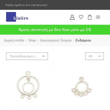
Καλώς ήρθατε στο site λιανικής!
Άμεση αποστολή με Box Now μόνο με 2€
Αρχική σελίδα
Shop
Διακοσμητικά Στοιχεία
Ενδιάμεσα