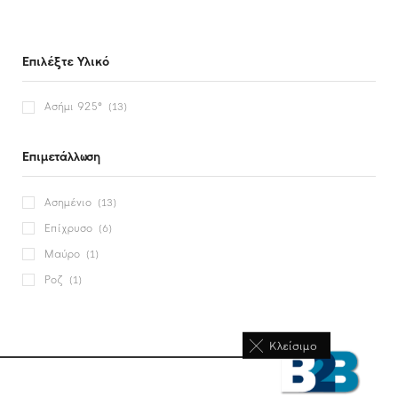
Επιλέξτε Υλικό
Ασήμι 925°
(13)
Επιμετάλλωση
Ασημένιο
(13)
Επίχρυσο
(6)
Μαύρο
(1)
Ροζ
(1)
Κλείσιμο