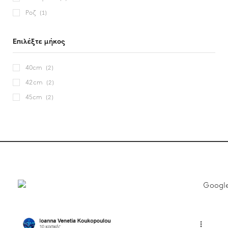
Ροζ
(1)
Επιλέξτε μήκος
40cm
(2)
42cm
(2)
45cm
(2)