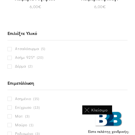
6,00
€
6,00
€
Επιλέξτε Υλικό
Ατσαλόσυρμα
(5)
Ασήμι 925°
(20)
Δέρμα
(2)
Επιμετάλλωση
Ασημένιο
(15)
Επίχρυσο
(13)
Κλείσιμο
Ματ
(3)
Μαύρο
(1)
Είστε πελάτης χονδρικής;
Ροδιομένο
(3)