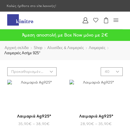
Καλώς ήρθατε στο site λιανικής!
Άμεση αποστολή με Box Now μόνο με 2€
Αρχική σελίδα
Shop
Αλυσίδες & Λαιμαριές
Λαιμαριές
Λαιμαριές Ασήμι 925°
Λαιμαριά Ag925°
Λαιμαριά Ag925°
35,90
€
–
38,90
€
28,90
€
–
35,90
€