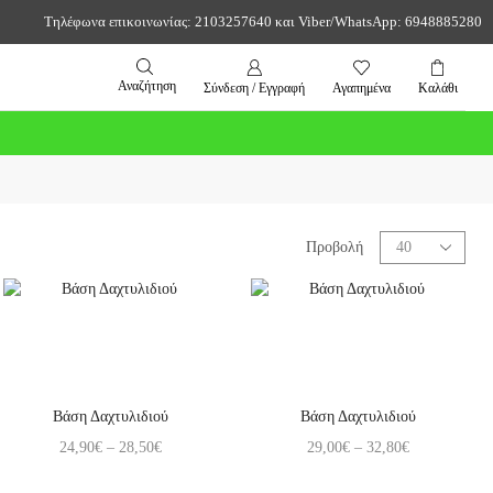
Τηλέφωνα επικοινωνίας: 2103257640 και Viber/WhatsApp: 6948885280
Αναζήτηση
Σύνδεση / Εγγραφή
Αγαπημένα
Καλάθι
Προβολή
Βάση Δαχτυλιδιού
Βάση Δαχτυλιδιού
24,90
€
–
28,50
€
29,00
€
–
32,80
€