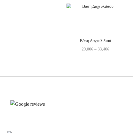
Βάση Δαχτυλιδιού
29,00
€
–
33,40
€