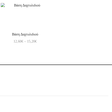
Βάση Δαχτυλιδιού
12,60
€
–
15,20
€