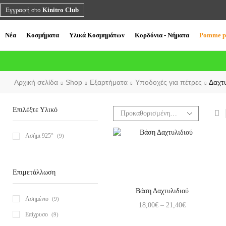
Εγγραφή στο
Kinitro Club
Νέα
Κοσμήματα
Υλικά Κοσμημάτων
Κορδόνια - Νήματα
Pomme p
Αρχική σελίδα
Shop
Εξαρτήματα
Υποδοχές για πέτρες
Δαχτυ
Επιλέξτε Υλικό
Ασήμι 925°
(9)
Επιμετάλλωση
Βάση Δαχτυλιδιού
Ασημένιο
(9)
18,00
€
–
21,40
€
Επίχρυσο
(9)