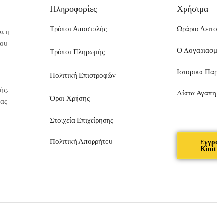
Πληροφορίες
Χρήσιμα
Τρόποι Αποστολής
Ωράριο Λειτο
ι η
που
Ο Λογαριασ
Τρόποι Πληρωμής
Ιστορικό Πα
Πολιτική Επιστροφών
ής.
Λίστα Αγαπη
Όροι Χρήσης
σας
Στοιχεία Επιχείρησης
Πολιτική Απορρήτου
Εγγρ
Kinit