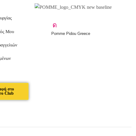
υργίας
μός Μου
Pomme Pidou Greece
ραγγελιών
μένων
αφή στο
ro Club