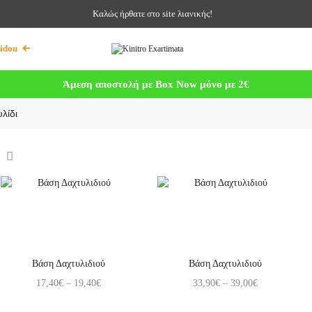
Καλώς ήρθατε στο site λιανικής!
idou
Άμεση αποστολή με Box Now μόνο με 2€
λίδι
Βάση Δαχτυλιδιού
Βάση Δαχτυλιδιού
17,40
€
–
19,40
€
33,90
€
–
39,00
€