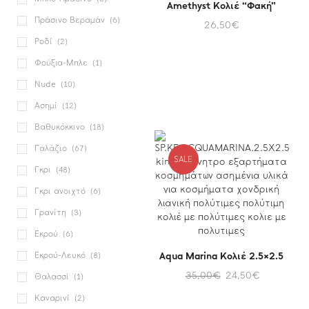
Amethyst Κολιέ “Φακή”
Πράσινο Βεραμάν
(6)
26,50
€
Ροδί
(2)
Φούξια-Μπλε
(1)
Nude
(10)
Ασημί
(12)
Βαθυκόκκινο
(18)
Γαλάζιο
(67)
SALE
Γκρι
(48)
Γκρι ανοιχτό
(6)
Γρανίτη
(3)
Εκρού
(6)
Aqua Marina Κολιέ 2.5×2.5
Εκρού-Λευκό
(8)
35,00
€
24,50
€
Θαλασσί
(1)
Καναρινί
(2)