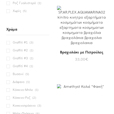
Ροζ Γυαλιστερό
(1)
Χωρίς
(5)
Χρώμα
Graffiti #1
(3)
Graffiti #2
(1)
Βραχιολάκι με Πετρούλες
Graffiti #3
(1)
33,00
€
Graffiti #4
(1)
Βυσσινί
(5)
Διάφανο
(1)
Κόκκινο-Μπλε
(1)
Κόκκινο-Ροζ
(2)
Κοκκινοπράσινο
(3)
Μπλε-Πράσινο
(6)