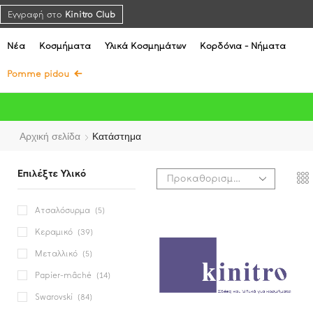
Εγγραφή στο
Kinitro Club
Νέα
Κοσμήματα
Υλικά Κοσμημάτων
Κορδόνια - Νήματα
Pomme pidou
Αρχική σελίδα
Κατάστημα
Επιλέξτε Υλικό
Ατσαλόσυρμα
(5)
Κεραμικό
(39)
Μεταλλικό
(5)
Papier-mâché
(14)
Swarovski
(84)