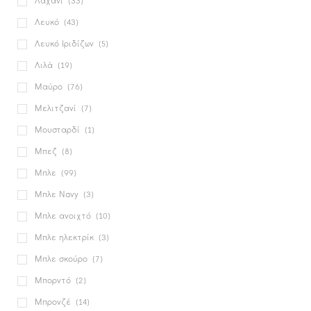
Λαχανί
(33)
Λευκό
(43)
Λευκό Ιριδίζων
(5)
Λιλά
(19)
Μαύρο
(76)
Μελιτζανί
(7)
Μουσταρδί
(1)
Μπεζ
(8)
Μπλε
(99)
Μπλε Navy
(3)
Μπλε ανοιχτό
(10)
Μπλε ηλεκτρίκ
(3)
Μπλε σκούρο
(7)
Μπορντό
(2)
Μπρονζέ
(14)