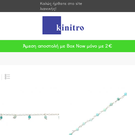
Καλώς ήρθατε στο site
λιανικής!
Άμεση αποστολή με Box Now μόνο με 2€