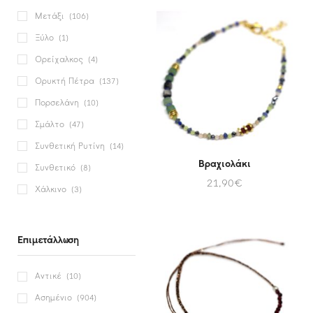
Μετάξι
(106)
Ξύλο
(1)
Ορείχαλκος
(4)
Ορυκτή Πέτρα
(137)
Πορσελάνη
(10)
Σμάλτο
(47)
Συνθετική Ρυτίνη
(14)
Βραχιολάκι
Συνθετικό
(8)
21,90
€
Χάλκινο
(3)
Επιμετάλλωση
Αντικέ
(10)
Ασημένιο
(904)