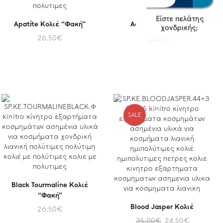
Είστε πελάτης
Apatite Κολιέ “Φακή”
Aqua Marina Κολιέ
χονδρικής;
26,50
€
22,00
€
SALE
Black Tourmaline Κολιέ
“Φακή”
Blood Jasper Κολιέ
26,50
€
35,00
€
24,50
€