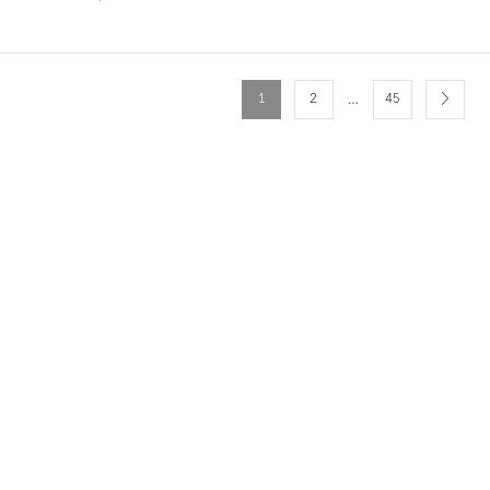
…
1
2
45