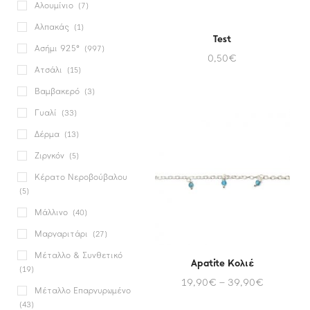
Αλουμίνιο
(7)
Αλπακάς
(1)
Test
Ασήμι 925°
(997)
0,50
€
Ατσάλι
(15)
Βαμβακερό
(3)
Γυαλί
(33)
Δέρμα
(13)
Ζιργκόν
(5)
Κέρατο Νεροβούβαλου
(5)
Μάλλινο
(40)
Μαργαριτάρι
(27)
Μέταλλο & Συνθετικό
Apatite Κολιέ
(19)
19,90
€
–
39,90
€
Μέταλλο Επαργυρωμένο
(43)