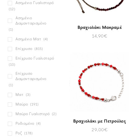
Ασημένιο Γυαλιστερό
(12)
Ασημένιο
Διαμανταρισμένο
Βραχιολάκι Μακραμέ
(1)
14,90
€
Ασημένιο Ματ
(4)
Επίχρυσο
(815)
Επίχρυσο Γυαλιστερό
(10)
Επίχρυσο
Διαμανταρισμένο
(1)
Ματ
(3)
Μαύρο
(191)
Μαύρο Γυαλιστερό
(2)
Βραχιολάκι με Πετρούλες
Ροδιομένο
(4)
29,00
€
Ροζ
(178)