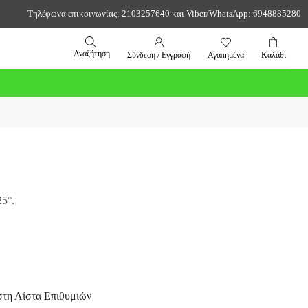
Τηλέφωνα επικοινωνίας: 2103257640 και Viber/WhatsApp: 6948885280
Αναζήτηση
Σύνδεση / Εγγραφή
Αγαπημένα
Καλάθι
25°.
τη Λίστα Επιθυμιών