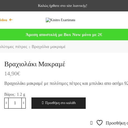
Καλώς ήρθατε στο site λιανικής!
idou
Άμεση αποστολή με Box Now μόνο με 2€
ολύτιμες πέτρες
Βραχιόλια μακραμέ
Βραχιολάκι Μακραμέ
14,90
€
Βραχιολάκι μακραμέ με πολύτιμες πέτρες και μπιλάκι απο ασήμι 9
Βάρος:
1.2
g
Προσθήκη στο καλάθι
Προσθήκη σ