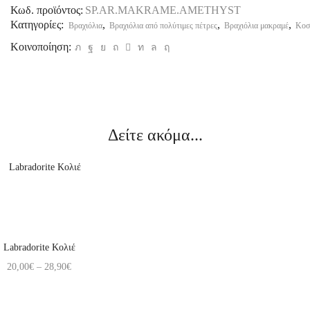
Κωδ. προϊόντος:
SP.AR.MAKRAME.AMETHYST
Κατηγορίες:
,
,
,
Βραχιόλια
Βραχιόλια από πολύτιμες πέτρες
Βραχιόλια μακραμέ
Κοσ
Κοινοποίηση:
Δείτε ακόμα...
Labradorite Κολιέ
20,00
€
–
28,90
€