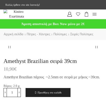
Καλώς ήρθατε στο site λιανικής!
Άμεση αποστολή με Box Now μόνο με 2€
Αρχική σελίδα
Πέτρες - Χάντρες
Πολύτιμες
Σειρές Πολύτιμες
Amethyst Brazilian σειρά 39cm
10,90
€
Amethyst Brazilian πάχους ~2.5mm σε σειρά με μήκος ~39cm.
Βάρος:
2.6
g
Προσθήκη στο καλάθι