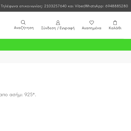
Τηλέφωνα επικοινωνίας: 2103257640 και Viber/WhatsApp: 6948885280
Αναζήτηση
Σύνδεση / Εγγραφή
Αγαπημένα
Καλάθι
απο ασήμι 925°.