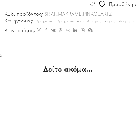
Προσθήκη σ
Κωδ. προϊόντος:
SP.AR.MAKRAME.PINKQUARTZ
Κατηγορίες:
,
,
Βραχιόλια
Βραχιόλια από πολύτιμες πέτρες
Κοσμήματ
Κοινοποίηση:
ά.
Δείτε ακόμα...