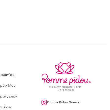
τουργίας
σμός Μου
αραγγελιών
Pomme Pidou Greece
ημένων