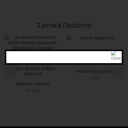
Σχετικά Προϊόντα
Apatite Βραχιολάκι
7,50
€
Βραχιόλι Ανδρικό
19,90
€