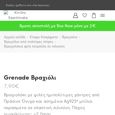
Καλώς ήρθατε στο site λιανικής!
Άμεση αποστολή με Box Now μόνο με 2€
Αρχική σελίδα
Ετοιμα Κοσμήματα
Βραχιόλια
Βραχιόλια από πολύτιμες πέτρες
Βραχιολάκια ψιλή πετρούλα σε σιλικόνη
Grenade Βραχιόλι
7,90
€
Βραχιολάκι με ψιλές ημιπολύτιμες χάντρες από
Πράσινο Όνυχα και ασημένια Ag925° μπίλια,
περασμένα σε ελαστική σιλικόνη. Πάχος
ημιπολύτιμης: ~2.0mm.