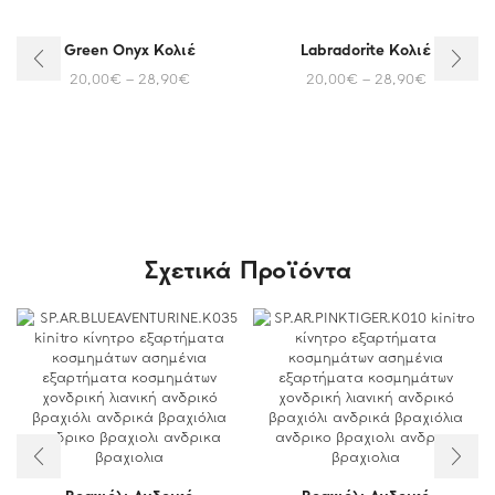
Green Onyx Κολιέ
Labradorite Κολιέ
20,00
€
–
28,90
€
20,00
€
–
28,90
€
Σχετικά Προϊόντα