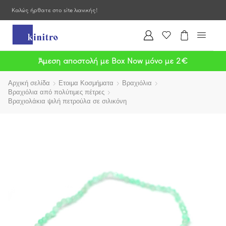
Καλώς ήρθατε στο site λιανικής!
Άμεση αποστολή με Box Now μόνο με 2€
Αρχική σελίδα
Ετοιμα Κοσμήματα
Βραχιόλια
Βραχιόλια από πολύτιμες πέτρες
Βραχιολάκια ψιλή πετρούλα σε σιλικόνη