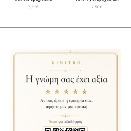
7,50
€
7,50
€