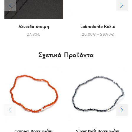
Αλυσίδα έτοιμη
Labradorite Κολιέ
27,90
€
20,00
€
–
28,90
€
Σχετικά Προϊόντα
Carneol Βραχιολάκι
Silver Pyrit Βραχιολάκι