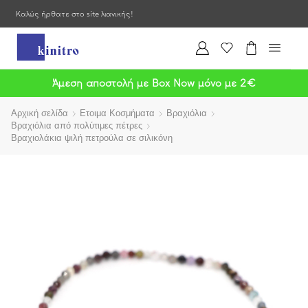
Καλώς ήρθατε στο site λιανικής!
Άμεση αποστολή με Box Now μόνο με 2€
Αρχική σελίδα
Ετοιμα Κοσμήματα
Βραχιόλια
Βραχιόλια από πολύτιμες πέτρες
Βραχιολάκια ψιλή πετρούλα σε σιλικόνη