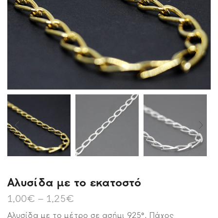
Αλυσίδα με το εκατοστό
1,00
€
–
1,25
€
Αλυσίδα με το μέτρο σε ασήμι 925°. Πάχος