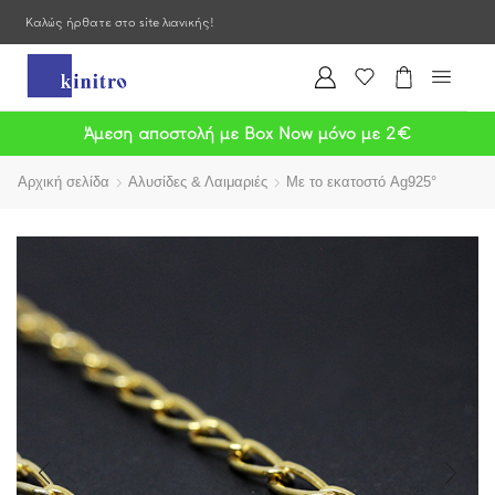
Καλώς ήρθατε στο site λιανικής!
Άμεση αποστολή με Box Now μόνο με 2€
Αρχική σελίδα
Αλυσίδες & Λαιμαριές
Με το εκατοστό Ag925°