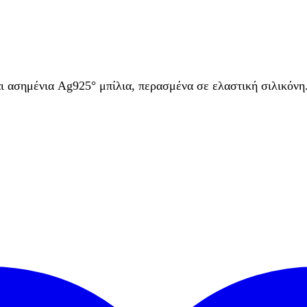
και ασημένια Ag925° μπίλια, περασμένα σε ελαστική σιλικόν