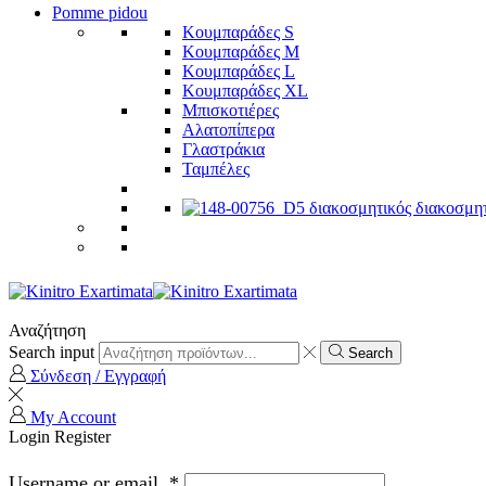
Pomme pidou
Κουμπαράδες S
Κουμπαράδες M
Κουμπαράδες L
Κουμπαράδες XL
Μπισκοτιέρες
Αλατοπίπερα
Γλαστράκια
Ταμπέλες
Αναζήτηση
Search input
Search
Σύνδεση / Εγγραφή
My Account
Login
Register
Username or email
*