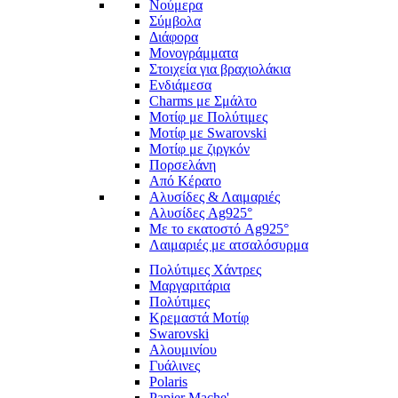
Νούμερα
Σύμβολα
Διάφορα
Μονογράμματα
Στοιχεία για βραχιολάκια
Ενδιάμεσα
Charms με Σμάλτο
Μοτίφ με Πολύτιμες
Μοτίφ με Swarovski
Μοτίφ με ζιργκόν
Πορσελάνη
Από Κέρατο
Αλυσίδες & Λαιμαριές
Αλυσίδες Ag925°
Με το εκατοστό Ag925°
Λαιμαριές με ατσαλόσυρμα
Πολύτιμες Χάντρες
Μαργαριτάρια
Πολύτιμες
Κρεμαστά Μοτίφ
Swarovski
Αλουμινίου
Γυάλινες
Polaris
Papier Mache'