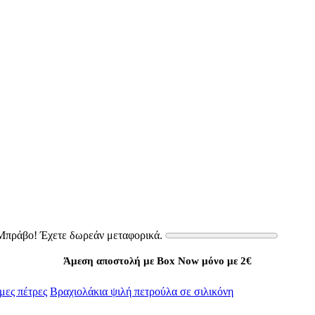
Μπράβο! Έχετε δωρεάν μεταφορικά.
Άμεση αποστολή με Box Now μόνο με 2€
μες πέτρες
Βραχιολάκια ψιλή πετρούλα σε σιλικόνη