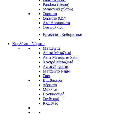
Pandora (τύπου)
Swarovski (τύπου)
Σύρματα
Σύρματα 925°
Ατσαλοσύρματα
Ορειχάλκινα
Εργαλεία - Καθαριστικά
Κορδόνια - Νήματα
Μεταξωτά
Λεπτά Μεταξωτά
Λεπτ Μεταξωτά Satin
Χοντρά Μεταξωτά
Ανεπεξέργαστα
Μεταξωτό Νήμα
Σάρι
Βαμβακερά
Δέρματα
Μάλλινα
Ποντικοουρά
Συνθετικά
Κλωστές