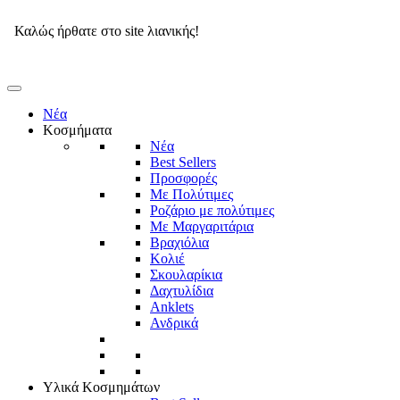
Εγγραφή στο
Kinitro Club
Καλώς ήρθατε στο site λιανικής!
Νέα
Κοσμήματα
Νέα
Best Sellers
Προσφορές
Με Πολύτιμες
Ροζάριο με πολύτιμες
Με Μαργαριτάρια
Βραχιόλια
Κολιέ
Σκουλαρίκια
Δαχτυλίδια
Anklets
Ανδρικά
Υλικά Κοσμημάτων