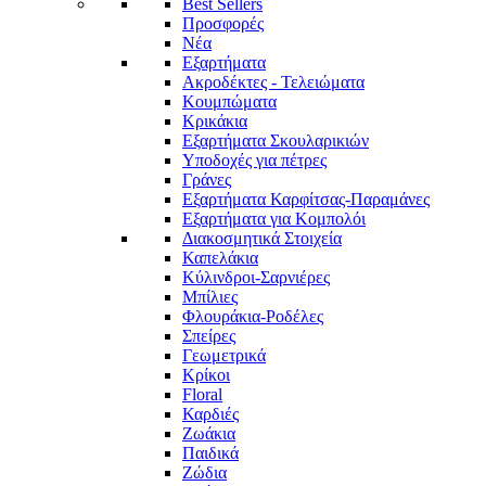
Best Sellers
Προσφορές
Νέα
Εξαρτήματα
Ακροδέκτες - Τελειώματα
Κουμπώματα
Κρικάκια
Εξαρτήματα Σκουλαρικιών
Υποδοχές για πέτρες
Γράνες
Εξαρτήματα Καρφίτσας-Παραμάνες
Εξαρτήματα για Κομπολόι
Διακοσμητικά Στοιχεία
Καπελάκια
Κύλινδροι-Σαρνιέρες
Μπίλιες
Φλουράκια-Ροδέλες
Σπείρες
Γεωμετρικά
Κρίκοι
Floral
Καρδιές
Ζωάκια
Παιδικά
Ζώδια