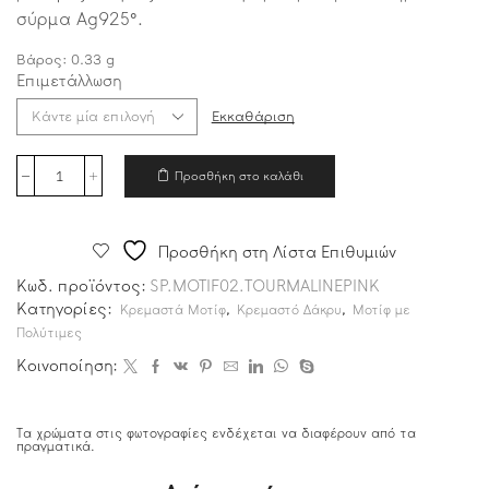
σύρμα Ag925°.
Βάρος:
0.33
g
Επιμετάλλωση
Εκκαθάριση
Προσθήκη στο καλάθι
Προσθήκη στη Λίστα Επιθυμιών
Κωδ. προϊόντος:
SP.MOTIF02.TOURMALINEPINK
Κατηγορίες:
,
,
Κρεμαστά Μοτίφ
Κρεμαστό Δάκρυ
Μοτίφ με
Πολύτιμες
Κοινοποίηση:
Τα χρώματα στις φωτογραφίες ενδέχεται να διαφέρουν από τα
πραγματικά.