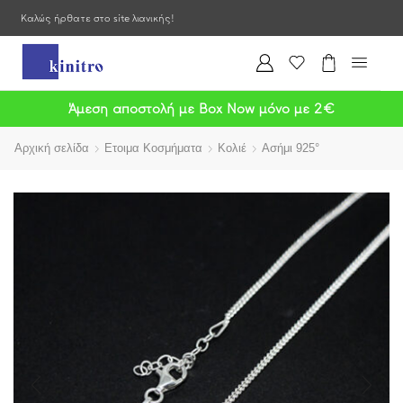
Καλώς ήρθατε στο site λιανικής!
Άμεση αποστολή με Box Now μόνο με 2€
Αρχική σελίδα
Ετοιμα Κοσμήματα
Κολιέ
Ασήμι 925°