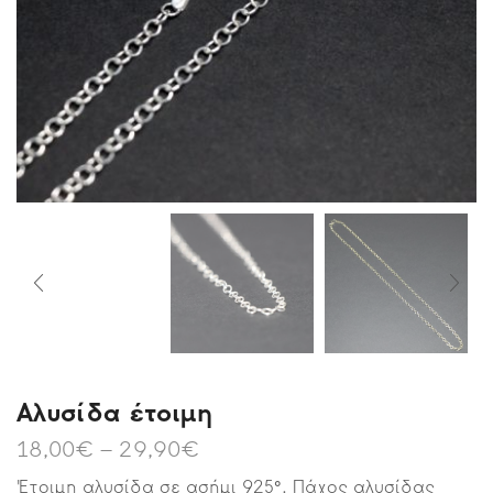
Αλυσίδα έτοιμη
18,00
€
–
29,90
€
Έτοιμη αλυσίδα σε ασήμι 925°. Πάχος αλυσίδας