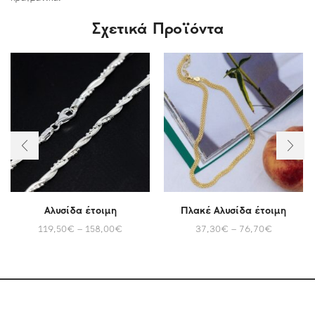
Σχετικά Προϊόντα
Αλυσίδα έτοιμη
Πλακέ Αλυσίδα έτοιμη
119,50
€
–
158,00
€
37,30
€
–
76,70
€