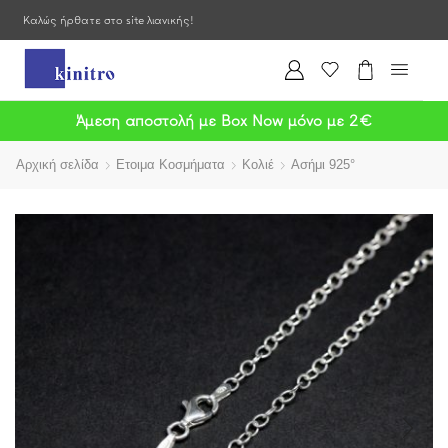
Καλώς ήρθατε στο site λιανικής!
Άμεση αποστολή με Box Now μόνο με 2€
Αρχική σελίδα
Ετοιμα Κοσμήματα
Κολιέ
Ασήμι 925°