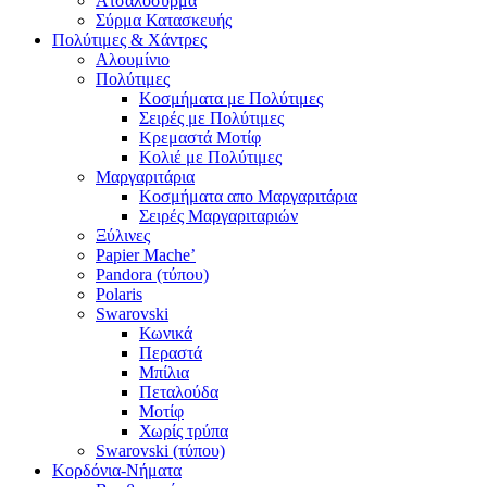
Ατσαλόσυρμα
Σύρμα Κατασκευής
Πολύτιμες & Χάντρες
Αλουμίνιο
Πολύτιμες
Κοσμήματα με Πολύτιμες
Σειρές με Πολύτιμες
Κρεμαστά Μοτίφ
Κολιέ με Πολύτιμες
Μαργαριτάρια
Κοσμήματα απο Μαργαριτάρια
Σειρές Μαργαριταριών
Ξύλινες
Papier Mache’
Pandora (τύπου)
Polaris
Swarovski
Κωνικά
Περαστά
Μπίλια
Πεταλούδα
Μοτίφ
Χωρίς τρύπα
Swarovski (τύπου)
Κορδόνια-Νήματα