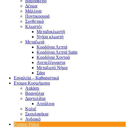
Βαμβακερό
Δέρμα
Μάλλινα
Ποντικοουρά
Συνθετικά
Κλωστές
Μεταξοκλωστή
Nylon κλωστή
Μεταξωτά
Κορδόνια Λεπτά
Κορδόνια Λεπτά Satin
Κορδόνια Χοντρά
Ανεπεξέργαστα
Μεταξωτό Νήμα
Σάρι
Εργαλεία – Καθαριστικά
Ετοιμα Κοσμήματα
Anklets
Βραχιόλια
Δαχτυλίδια
Ατσάλινα
Κολιέ
Σκουλαρίκια
Ανδρικό
Pomme Pidou