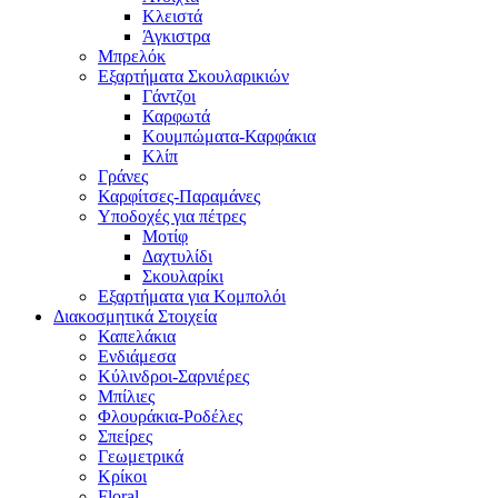
Κλειστά
Άγκιστρα
Μπρελόκ
Εξαρτήματα Σκουλαρικιών
Γάντζοι
Καρφωτά
Κουμπώματα-Καρφάκια
Κλίπ
Γράνες
Καρφίτσες-Παραμάνες
Υποδοχές για πέτρες
Μοτίφ
Δαχτυλίδι
Σκουλαρίκι
Εξαρτήματα για Κομπολόι
Διακοσμητικά Στοιχεία
Καπελάκια
Ενδιάμεσα
Κύλινδροι-Σαρνιέρες
Μπίλιες
Φλουράκια-Ροδέλες
Σπείρες
Γεωμετρικά
Κρίκοι
Floral