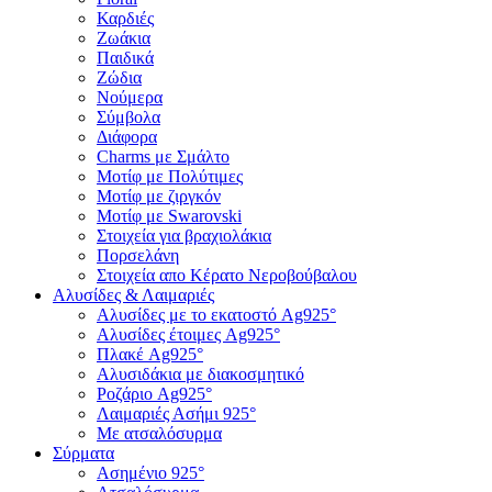
Καρδιές
Ζωάκια
Παιδικά
Ζώδια
Νούμερα
Σύμβολα
Διάφορα
Charms με Σμάλτο
Μοτίφ με Πολύτιμες
Μοτίφ με ζιργκόν
Μοτίφ με Swarovski
Στοιχεία για βραχιολάκια
Πορσελάνη
Στοιχεία απο Κέρατο Νεροβούβαλου
Αλυσίδες & Λαιμαριές
Αλυσίδες με το εκατοστό Ag925°
Αλυσίδες έτοιμες Ag925°
Πλακέ Ag925°
Αλυσιδάκια με διακοσμητικό
Ροζάριο Ag925°
Λαιμαριές Ασήμι 925°
Με ατσαλόσυρμα
Σύρματα
Ασημένιο 925°