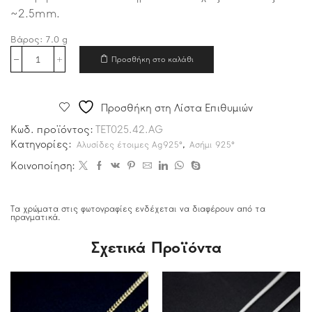
~2.5mm.
Βάρος:
7.0
g
Προσθήκη στο καλάθι
Προσθήκη στη Λίστα Επιθυμιών
Κωδ. προϊόντος:
TET025.42.AG
Κατηγορίες:
,
Αλυσίδες έτοιμες Ag925°
Ασήμι 925°
Κοινοποίηση:
Τα χρώματα στις φωτογραφίες ενδέχεται να διαφέρουν από τα
πραγματικά.
Σχετικά Προϊόντα