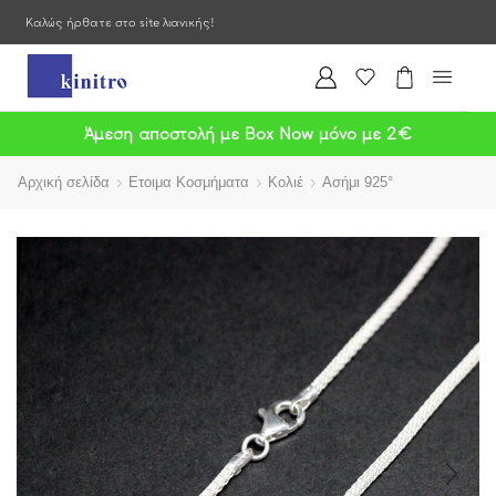
Καλώς ήρθατε στο site λιανικής!
Άμεση αποστολή με Box Now μόνο με 2€
Αρχική σελίδα
Ετοιμα Κοσμήματα
Κολιέ
Ασήμι 925°