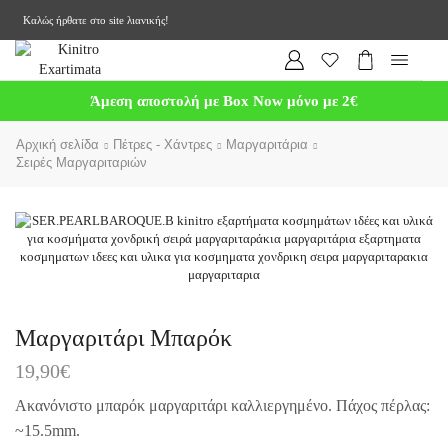
Καλώς ήρθατε στο site λιανικής!
Άμεση αποστολή με Box Now μόνο με 2€
Αρχική σελίδα
Πέτρες - Χάντρες
Μαργαριτάρια
Σειρές Μαργαριταριών
Μαργαριτάρι Μπαρόκ
19,90
€
Ακανόνιστο μπαρόκ μαργαριτάρι καλλιεργημένο. Πάχος πέρλας:
~15.5mm.