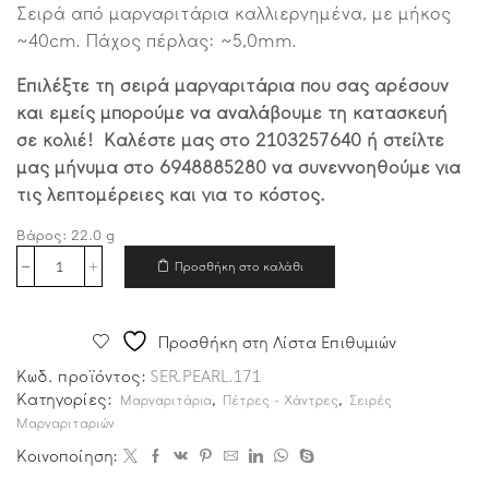
Σειρά από μαργαριτάρια καλλιεργημένα, με μήκος
~40cm. Πάχος πέρλας: ~5,0mm.
Επιλέξτε τη σειρά μαργαριτάρια που σας αρέσουν
και εμείς μπορούμε να αναλάβουμε τη κατασκευή
σε κολιέ! Καλέστε μας στο 2103257640 ή στείλτε
μας μήνυμα στο 6948885280 να συνεννοηθούμε για
τις λεπτομέρειες και για το κόστος.
Βάρος:
22.0
g
Προσθήκη στο καλάθι
Προσθήκη στη Λίστα Επιθυμιών
Κωδ. προϊόντος:
SER.PEARL.171
Κατηγορίες:
,
,
Μαργαριτάρια
Πέτρες - Χάντρες
Σειρές
Μαργαριταριών
Κοινοποίηση: