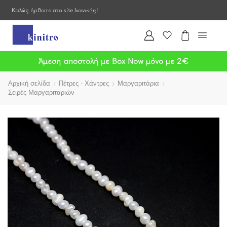
Καλώς ήρθατε στο site λιανικής!
Άμεση αποστολή με Box Now μόνο με 2€
Αρχική σελίδα
Πέτρες - Χάντρες
Μαργαριτάρια
Σειρές Μαργαριταριών