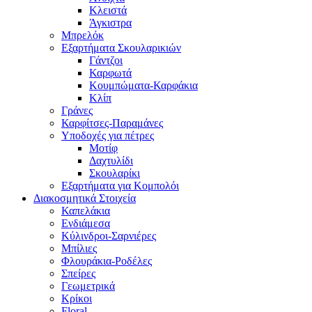
Κλειστά
Άγκιστρα
Μπρελόκ
Εξαρτήματα Σκουλαρικιών
Γάντζοι
Καρφωτά
Κουμπώματα-Καρφάκια
Κλίπ
Γράνες
Καρφίτσες-Παραμάνες
Υποδοχές για πέτρες
Μοτίφ
Δαχτυλίδι
Σκουλαρίκι
Εξαρτήματα για Κομπολόι
Διακοσμητικά Στοιχεία
Καπελάκια
Ενδιάμεσα
Κύλινδροι-Σαρνιέρες
Μπίλιες
Φλουράκια-Ροδέλες
Σπείρες
Γεωμετρικά
Κρίκοι
Floral