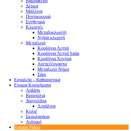
Βαμβακερό
Δέρμα
Μάλλινα
Ποντικοουρά
Συνθετικά
Κλωστές
Μεταξοκλωστή
Nylon κλωστή
Μεταξωτά
Κορδόνια Λεπτά
Κορδόνια Λεπτά Satin
Κορδόνια Χοντρά
Ανεπεξέργαστα
Μεταξωτό Νήμα
Σάρι
Εργαλεία – Καθαριστικά
Ετοιμα Κοσμήματα
Anklets
Βραχιόλια
Δαχτυλίδια
Ατσάλινα
Κολιέ
Σκουλαρίκια
Ανδρικό
Pomme Pidou