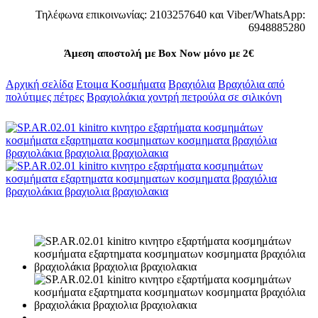
Τηλέφωνα επικοινωνίας: 2103257640 και Viber/WhatsApp:
6948885280
Άμεση αποστολή με Box Now μόνο με 2€
Αρχική σελίδα
Ετοιμα Κοσμήματα
Βραχιόλια
Βραχιόλια από
πολύτιμες πέτρες
Βραχιολάκια χοντρή πετρούλα σε σιλικόνη