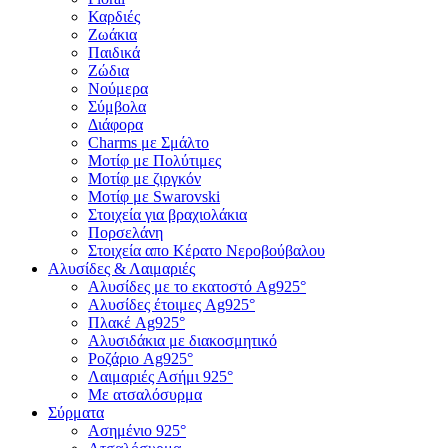
Καρδιές
Ζωάκια
Παιδικά
Ζώδια
Νούμερα
Σύμβολα
Διάφορα
Charms με Σμάλτο
Μοτίφ με Πολύτιμες
Μοτίφ με ζιργκόν
Μοτίφ με Swarovski
Στοιχεία για βραχιολάκια
Πορσελάνη
Στοιχεία απο Κέρατο Νεροβούβαλου
Αλυσίδες & Λαιμαριές
Αλυσίδες με το εκατοστό Ag925°
Αλυσίδες έτοιμες Ag925°
Πλακέ Ag925°
Αλυσιδάκια με διακοσμητικό
Ροζάριο Ag925°
Λαιμαριές Ασήμι 925°
Με ατσαλόσυρμα
Σύρματα
Ασημένιο 925°