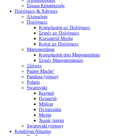
Ατσαλόσυρμα
Σύρμα Κατασκευής
Πολύτιμες & Χάντρες
Αλουμίνιο
Πολύτιμες
Κοσμήματα με Πολύτιμες
Σειρές με Πολύτιμες
Κρεμαστά Μοτίφ
Κολιέ με Πολύτιμες
Μαργαριτάρια
Κοσμήματα απο Μαργαριτάρια
Σειρές Μαργαριταριών
Ξύλινες
Papier Mache’
Pandora (τύπου)
Polaris
Swarovski
Κωνικά
Περαστά
Μπίλια
Πεταλούδα
Μοτίφ
Χωρίς τρύπα
Swarovski (τύπου)
Κορδόνια-Νήματα