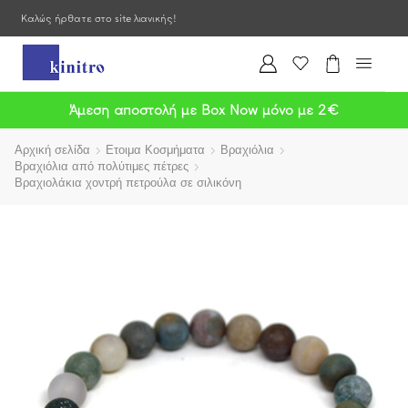
Καλώς ήρθατε στο site λιανικής!
Άμεση αποστολή με Box Now μόνο με 2€
Αρχική σελίδα
Ετοιμα Κοσμήματα
Βραχιόλια
Βραχιόλια από πολύτιμες πέτρες
Βραχιολάκια χοντρή πετρούλα σε σιλικόνη