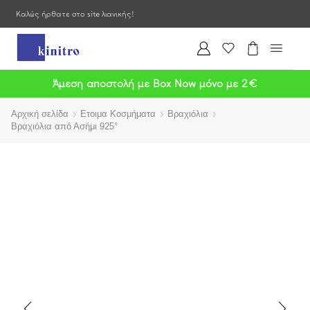
Καλώς ήρθατε στο site λιανικής!
Άμεση αποστολή με Box Now μόνο με 2€
Αρχική σελίδα
Ετοιμα Κοσμήματα
Βραχιόλια
Βραχιόλια από Ασήμι 925°