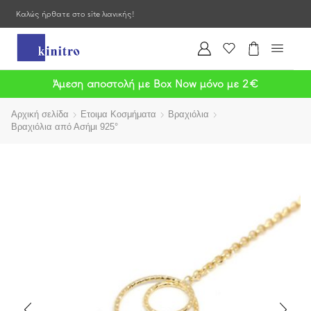
Καλώς ήρθατε στο site λιανικής!
Άμεση αποστολή με Box Now μόνο με 2€
Αρχική σελίδα
Ετοιμα Κοσμήματα
Βραχιόλια
Βραχιόλια από Ασήμι 925°