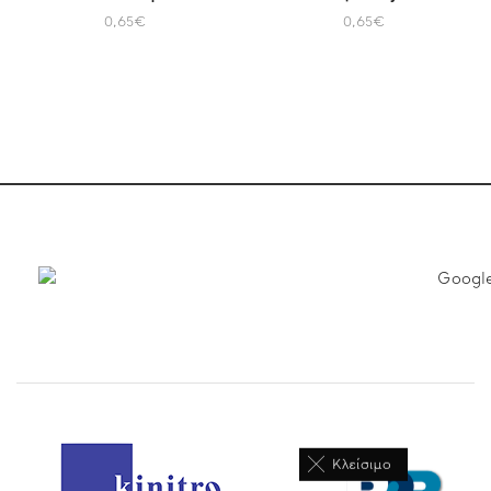
0,65
€
0,65
€
Κλείσιμο