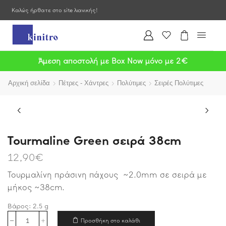
Καλώς ήρθατε στο site λιανικής!
Άμεση αποστολή με Box Now μόνο με 2€
Αρχική σελίδα
Πέτρες - Χάντρες
Πολύτιμες
Σειρές Πολύτιμες
Tourmaline Green σειρά 38cm
12,90
€
Τουρμαλίνη πράσινη πάχους ~2.0mm σε σειρά με
μήκος ~38cm.
Βάρος:
2.5
g
Προσθήκη στο καλάθι