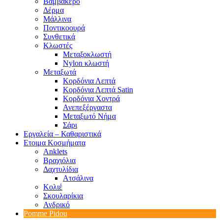
Βαμβακερό
Δέρμα
Μάλλινα
Ποντικοουρά
Συνθετικά
Κλωστές
Μεταξοκλωστή
Nylon κλωστή
Μεταξωτά
Κορδόνια Λεπτά
Κορδόνια Λεπτά Satin
Κορδόνια Χοντρά
Ανεπεξέργαστα
Μεταξωτό Νήμα
Σάρι
Εργαλεία – Καθαριστικά
Ετοιμα Κοσμήματα
Anklets
Βραχιόλια
Δαχτυλίδια
Ατσάλινα
Κολιέ
Σκουλαρίκια
Ανδρικό
Pomme Pidou