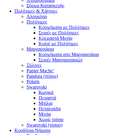
Ατσαλόσυρμα
Σύρμα Κατασκευής
Πολύτιμες & Χάντρες
Αλουμίνιο
Πολύτιμες
Κοσμήματα με Πολύτιμες
Σειρές με Πολύτιμες
Κρεμαστά Μοτίφ
Κολιέ με Πολύτιμες
Μαργαριτάρια
Κοσμήματα απο Μαργαριτάρια
Σειρές Μαργαριταριών
Ξύλινες
Papier Mache’
Pandora (τύπου)
Polaris
Swarovski
Κωνικά
Περαστά
Μπίλια
Πεταλούδα
Μοτίφ
Χωρίς τρύπα
Swarovski (τύπου)
Κορδόνια-Νήματα