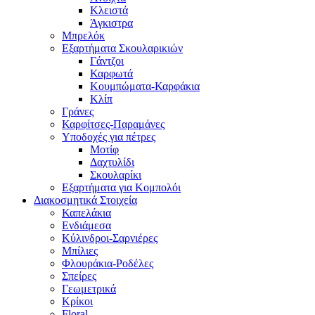
Κλειστά
Άγκιστρα
Μπρελόκ
Εξαρτήματα Σκουλαρικιών
Γάντζοι
Καρφωτά
Κουμπώματα-Καρφάκια
Κλίπ
Γράνες
Καρφίτσες-Παραμάνες
Υποδοχές για πέτρες
Μοτίφ
Δαχτυλίδι
Σκουλαρίκι
Εξαρτήματα για Κομπολόι
Διακοσμητικά Στοιχεία
Καπελάκια
Ενδιάμεσα
Κύλινδροι-Σαρνιέρες
Μπίλιες
Φλουράκια-Ροδέλες
Σπείρες
Γεωμετρικά
Κρίκοι
Floral