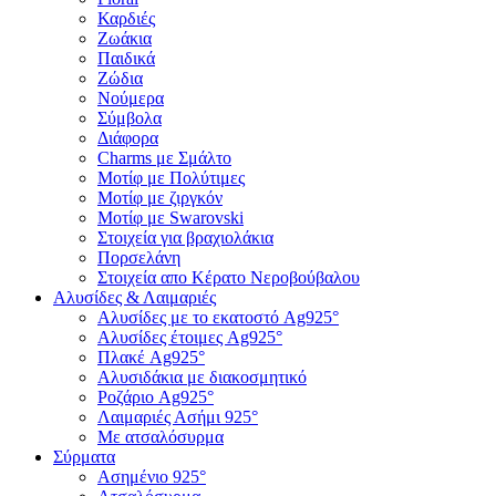
Καρδιές
Ζωάκια
Παιδικά
Ζώδια
Νούμερα
Σύμβολα
Διάφορα
Charms με Σμάλτο
Μοτίφ με Πολύτιμες
Μοτίφ με ζιργκόν
Μοτίφ με Swarovski
Στοιχεία για βραχιολάκια
Πορσελάνη
Στοιχεία απο Κέρατο Νεροβούβαλου
Αλυσίδες & Λαιμαριές
Αλυσίδες με το εκατοστό Ag925°
Αλυσίδες έτοιμες Ag925°
Πλακέ Ag925°
Αλυσιδάκια με διακοσμητικό
Ροζάριο Ag925°
Λαιμαριές Ασήμι 925°
Με ατσαλόσυρμα
Σύρματα
Ασημένιο 925°