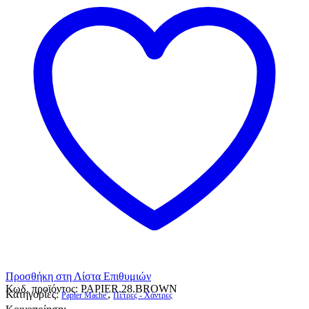
Προσθήκη στη Λίστα Επιθυμιών
Κωδ. προϊόντος:
PAPIER.28.BROWN
Κατηγορίες:
,
Papier Mache'
Πέτρες - Χάντρες