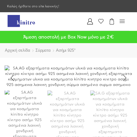
Καλώς ήρθατε στο site λιανικής!
Άμεση αποστολή με Box Now μόνο με 2€
Αρχική σελίδα
Σύρματα
Ασήμι 925°