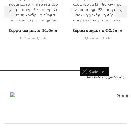
Σύρμα ασημένιο Φ1.0mm
Σύρμα ασημένιο Φ0.5mm
0,27
€
–
0,35
€
0,07
€
–
0,09
€
Κλείσιμο
Είστε πελάτης χονδρικής;