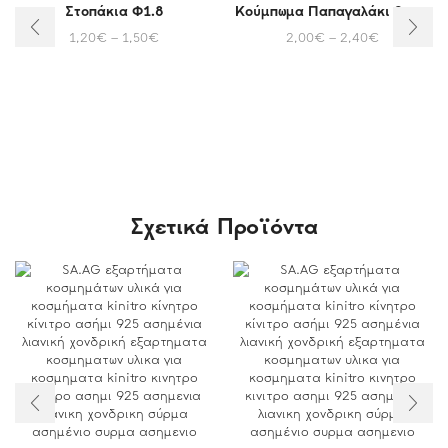
Στοπάκια Φ1.8
Κούμπωμα Παπαγαλάκι 9mm
1,20
€
–
1,50
€
2,00
€
–
2,40
€
Σχετικά Προϊόντα