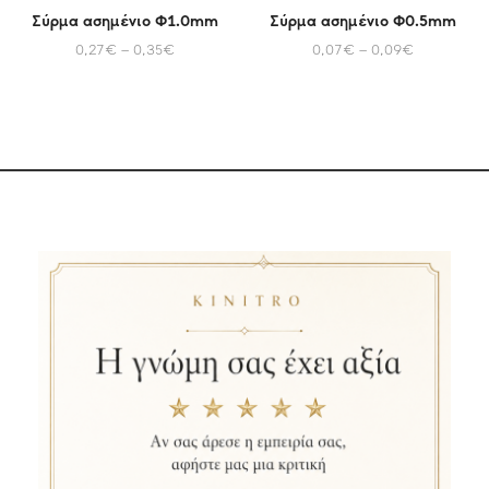
Σύρμα ασημένιο Φ1.0mm
Σύρμα ασημένιο Φ0.5mm
0,27
€
–
0,35
€
0,07
€
–
0,09
€