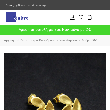
Καλώς ήρθατε στο site λιανικής!
Άμεση αποστολή με Box Now μόνο με 2€
Αρχική σελίδα
Ετοιμα Κοσμήματα
Σκουλαρίκια
Ασήμι 925°