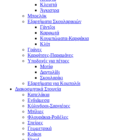
Κλειστά
Άγκιστρα
Μπρελόκ
Εξαρτήματα Σκουλαρικιών
Γάντζοι
Καρφωτά
Κουμπώματα-Καρφάκια
Κλίπ
Γράνες
Καρφίτσες-Παραμάνες
Υποδοχές για πέτρες
Μοτίφ
Δαχτυλίδι
Σκουλαρίκι
Εξαρτήματα για Κομπολόι
Διακοσμητικά Στοιχεία
Καπελάκια
Ενδιάμεσα
Κύλινδροι-Σαρνιέρες
Μπίλιες
Φλουράκια-Ροδέλες
Σπείρες
Γεωμετρικά
Κρίκοι
Floral