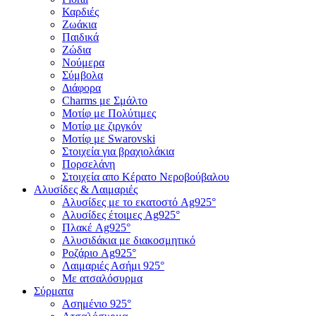
Καρδιές
Ζωάκια
Παιδικά
Ζώδια
Νούμερα
Σύμβολα
Διάφορα
Charms με Σμάλτο
Μοτίφ με Πολύτιμες
Μοτίφ με ζιργκόν
Μοτίφ με Swarovski
Στοιχεία για βραχιολάκια
Πορσελάνη
Στοιχεία απο Κέρατο Νεροβούβαλου
Αλυσίδες & Λαιμαριές
Αλυσίδες με το εκατοστό Ag925°
Αλυσίδες έτοιμες Ag925°
Πλακέ Ag925°
Αλυσιδάκια με διακοσμητικό
Ροζάριο Ag925°
Λαιμαριές Ασήμι 925°
Με ατσαλόσυρμα
Σύρματα
Ασημένιο 925°