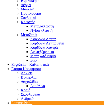
Βαμβακερό
Δέρμα
Μάλλινα
Ποντικοουρά
Συνθετικά
Κλωστές
Μεταξοκλωστή
Nylon κλωστή
Μεταξωτά
Κορδόνια Λεπτά
Κορδόνια Λεπτά Satin
Κορδόνια Χοντρά
Ανεπεξέργαστα
Μεταξωτό Νήμα
Σάρι
Εργαλεία – Καθαριστικά
Ετοιμα Κοσμήματα
Anklets
Βραχιόλια
Δαχτυλίδια
Ατσάλινα
Κολιέ
Σκουλαρίκια
Ανδρικό
Pomme Pidou