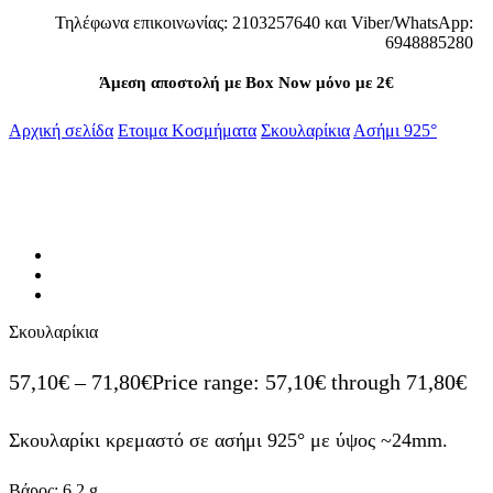
Τηλέφωνα επικοινωνίας: 2103257640 και Viber/WhatsApp:
6948885280
Άμεση αποστολή με Box Now μόνο με 2€
Αρχική σελίδα
Ετοιμα Κοσμήματα
Σκουλαρίκια
Ασήμι 925°
Σκουλαρίκια
57,10
€
–
71,80
€
Price range: 57,10€ through 71,80€
Σκουλαρίκι κρεμαστό σε ασήμι 925° με ύψος ~24mm.
Βάρος:
6.2
g