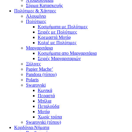
Ατσαλόσυρμα
Σύρμα Κατασκευής
Πολύτιμες & Χάντρες
Αλουμίνιο
Πολύτιμες
Κοσμήματα με Πολύτιμες
Σειρές με Πολύτιμες
Κρεμαστά Μοτίφ
Κολιέ με Πολύτιμες
Μαργαριτάρια
Κοσμήματα απο Μαργαριτάρια
Σειρές Μαργαριταριών
Ξύλινες
Papier Mache’
Pandora (τύπου)
Polaris
Swarovski
Κωνικά
Περαστά
Μπίλια
Πεταλούδα
Μοτίφ
Χωρίς τρύπα
Swarovski (τύπου)
Κορδόνια-Νήματα