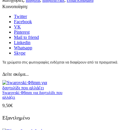
Κατηγορίες:
,
,
Βραχιόλια
Βραχιόλια Faux
Ετοιμα Κοσμήματα
Κοινοποίηση:
Twitter
Facebook
VK
Pinterest
Mail to friend
Linkedin
Whatsapp
Skype
Τα χρώματα στις φωτογραφίες ενδέχεται να διαφέρουν από τα πραγματικά.
Δείτε ακόμα...
Swarovski Φ8mm για δαχτυλίδι που
αλλάζει
9,50
€
Εξαντλημένο