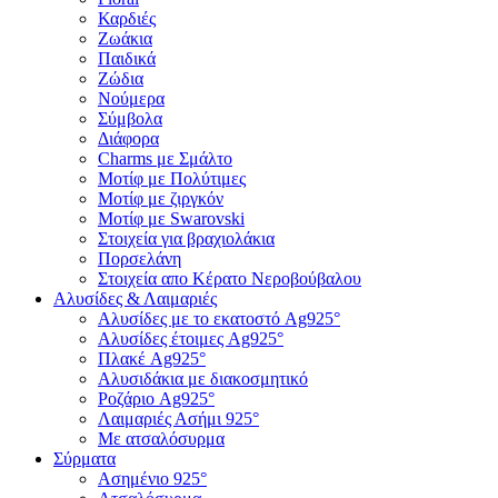
Καρδιές
Ζωάκια
Παιδικά
Ζώδια
Νούμερα
Σύμβολα
Διάφορα
Charms με Σμάλτο
Μοτίφ με Πολύτιμες
Μοτίφ με ζιργκόν
Μοτίφ με Swarovski
Στοιχεία για βραχιολάκια
Πορσελάνη
Στοιχεία απο Κέρατο Νεροβούβαλου
Αλυσίδες & Λαιμαριές
Αλυσίδες με το εκατοστό Ag925°
Αλυσίδες έτοιμες Ag925°
Πλακέ Ag925°
Αλυσιδάκια με διακοσμητικό
Ροζάριο Ag925°
Λαιμαριές Ασήμι 925°
Με ατσαλόσυρμα
Σύρματα
Ασημένιο 925°