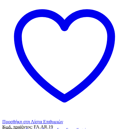
Προσθήκη στη Λίστα Επιθυμιών
Κωδ. προϊόντος:
FA.AR.19