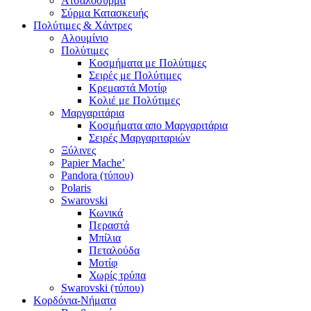
Ατσαλόσυρμα
Σύρμα Κατασκευής
Πολύτιμες & Χάντρες
Αλουμίνιο
Πολύτιμες
Κοσμήματα με Πολύτιμες
Σειρές με Πολύτιμες
Κρεμαστά Μοτίφ
Κολιέ με Πολύτιμες
Μαργαριτάρια
Κοσμήματα απο Μαργαριτάρια
Σειρές Μαργαριταριών
Ξύλινες
Papier Mache’
Pandora (τύπου)
Polaris
Swarovski
Κωνικά
Περαστά
Μπίλια
Πεταλούδα
Μοτίφ
Χωρίς τρύπα
Swarovski (τύπου)
Κορδόνια-Νήματα