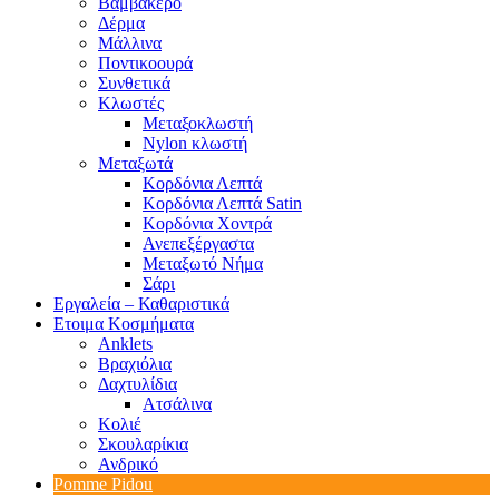
Βαμβακερό
Δέρμα
Μάλλινα
Ποντικοουρά
Συνθετικά
Κλωστές
Μεταξοκλωστή
Nylon κλωστή
Μεταξωτά
Κορδόνια Λεπτά
Κορδόνια Λεπτά Satin
Κορδόνια Χοντρά
Ανεπεξέργαστα
Μεταξωτό Νήμα
Σάρι
Εργαλεία – Καθαριστικά
Ετοιμα Κοσμήματα
Anklets
Βραχιόλια
Δαχτυλίδια
Ατσάλινα
Κολιέ
Σκουλαρίκια
Ανδρικό
Pomme Pidou