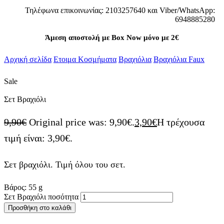
Τηλέφωνα επικοινωνίας: 2103257640 και Viber/WhatsApp:
6948885280
Άμεση αποστολή με Box Now μόνο με 2€
Αρχική σελίδα
Ετοιμα Κοσμήματα
Βραχιόλια
Βραχιόλια Faux
Sale
Σετ Βραχιόλι
9,90
€
Original price was: 9,90€.
3,90
€
Η τρέχουσα
τιμή είναι: 3,90€.
Σετ βραχιόλι. Τιμή όλου του σετ.
Βάρος:
55
g
Σετ Βραχιόλι ποσότητα
Προσθήκη στο καλάθι