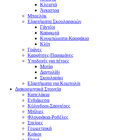
Κλειστά
Άγκιστρα
Μπρελόκ
Εξαρτήματα Σκουλαρικιών
Γάντζοι
Καρφωτά
Κουμπώματα-Καρφάκια
Κλίπ
Γράνες
Καρφίτσες-Παραμάνες
Υποδοχές για πέτρες
Μοτίφ
Δαχτυλίδι
Σκουλαρίκι
Εξαρτήματα για Κομπολόι
Διακοσμητικά Στοιχεία
Καπελάκια
Ενδιάμεσα
Κύλινδροι-Σαρνιέρες
Μπίλιες
Φλουράκια-Ροδέλες
Σπείρες
Γεωμετρικά
Κρίκοι
Floral