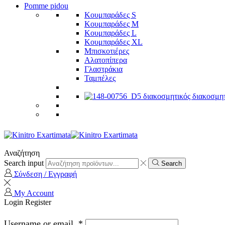
Pomme pidou
Κουμπαράδες S
Κουμπαράδες M
Κουμπαράδες L
Κουμπαράδες XL
Μπισκοτιέρες
Αλατοπίπερα
Γλαστράκια
Ταμπέλες
Αναζήτηση
Search input
Search
Σύνδεση / Εγγραφή
My Account
Login
Register
Username or email
*