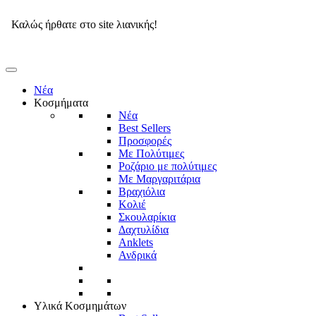
Εγγραφή στο
Kinitro Club
Καλώς ήρθατε στο site λιανικής!
Νέα
Κοσμήματα
Νέα
Best Sellers
Προσφορές
Με Πολύτιμες
Ροζάριο με πολύτιμες
Με Μαργαριτάρια
Βραχιόλια
Κολιέ
Σκουλαρίκια
Δαχτυλίδια
Anklets
Ανδρικά
Υλικά Κοσμημάτων