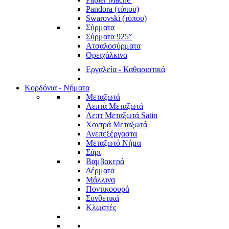
Pandora (τύπου)
Swarovski (τύπου)
Σύρματα
Σύρματα 925°
Ατσαλοσύρματα
Ορειχάλκινα
Εργαλεία - Καθαριστικά
Κορδόνια - Νήματα
Μεταξωτά
Λεπτά Μεταξωτά
Λεπτ Μεταξωτά Satin
Χοντρά Μεταξωτά
Ανεπεξέργαστα
Μεταξωτό Νήμα
Σάρι
Βαμβακερά
Δέρματα
Μάλλινα
Ποντικοουρά
Συνθετικά
Κλωστές