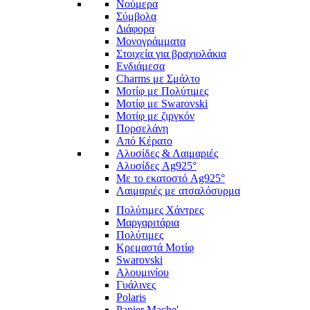
Νούμερα
Σύμβολα
Διάφορα
Μονογράμματα
Στοιχεία για βραχιολάκια
Ενδιάμεσα
Charms με Σμάλτο
Μοτίφ με Πολύτιμες
Μοτίφ με Swarovski
Μοτίφ με ζιργκόν
Πορσελάνη
Από Κέρατο
Αλυσίδες & Λαιμαριές
Αλυσίδες Ag925°
Με το εκατοστό Ag925°
Λαιμαριές με ατσαλόσυρμα
Πολύτιμες Χάντρες
Μαργαριτάρια
Πολύτιμες
Κρεμαστά Μοτίφ
Swarovski
Αλουμινίου
Γυάλινες
Polaris
Papier Mache'