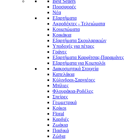
Best Sellers
Προσφορές
Νέα
Εξαρτήματα
Ακροδέκτες - Τελειώματα
Κουμπώματα
Κρικάκια
Εξαρτήματα Σκουλαρικιών
Υποδοχές για πέτρες
Γράνες
Εξαρτήματα Καρφίτσας-Παραμάνες
Εξαρτήματα για Κομπολόι
Διακοσμητικά Στοιχεία
Καπελάκια
Κύλινδροι-Σαρνιέρες
Μπίλιες
Φλουράκια-Ροδέλες
Σπείρες
Γεωμετρικά
Κρίκοι
Floral
Καρδιές
Ζωάκια
Παιδικά
Ζώδια