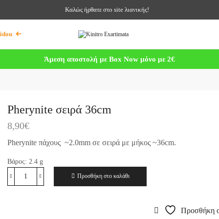
Καλώς ήρθατε στο site λιανικής!
idou
Άμεση αποστολή με Box Now μόνο με 2€
Pherynite σειρά 36cm
8,90
€
Pherynite πάχους ~2.0mm σε σειρά με μήκος ~36cm.
Βάρος:
2.4
g
Προσθήκη στο καλάθι
Προσθήκη σ