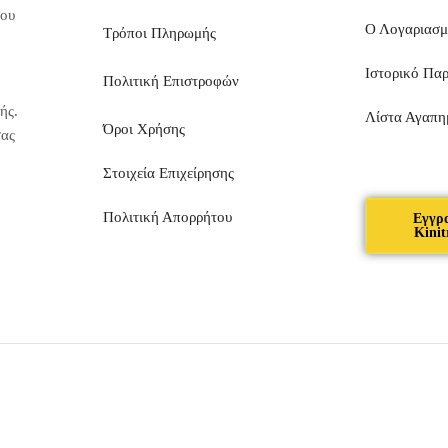
που
Ο Λογαριασ
Τρόποι Πληρωμής
Ιστορικό Πα
Πολιτική Επιστροφών
ής.
Λίστα Αγαπη
Όροι Χρήσης
σας
Στοιχεία Επιχείρησης
Πολιτική Απορρήτου
Εγγρ
Kinit