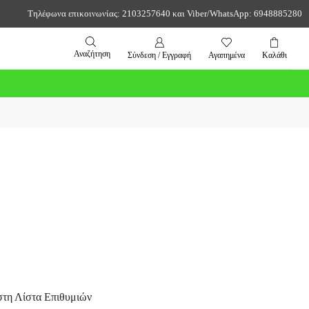
Τηλέφωνα επικοινωνίας: 2103257640 και Viber/WhatsApp: 6948885280
Αναζήτηση
Σύνδεση / Εγγραφή
Αγαπημένα
Καλάθι
τη Λίστα Επιθυμιών