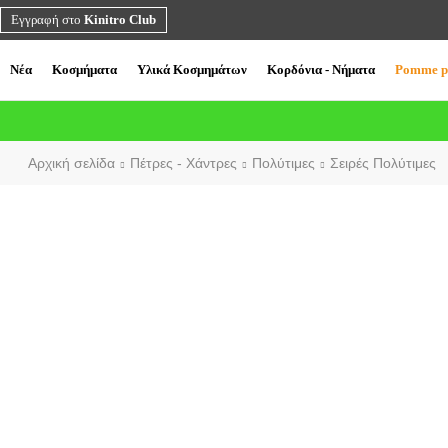
Εγγραφή στο
Kinitro Club
Νέα
Κοσμήματα
Υλικά Κοσμημάτων
Κορδόνια - Νήματα
Pomme p
Αρχική σελίδα
Πέτρες - Χάντρες
Πολύτιμες
Σειρές Πολύτιμες