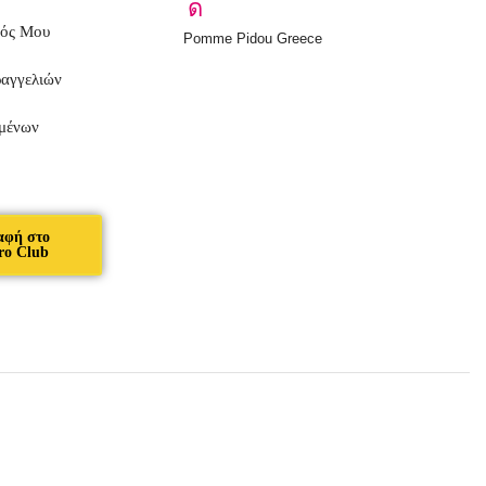
μός Μου
Pomme Pidou Greece
ραγγελιών
μένων
αφή στο
ro Club