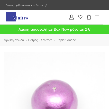
Καλώς ήρθατε στο site λιανικής!
Άμεση αποστολή με Box Now μόνο με 2€
Αρχική σελίδα
Πέτρες - Χάντρες
Papier Mache'