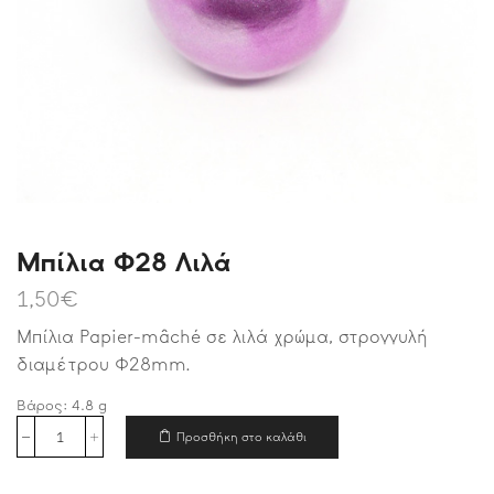
Μπίλια Φ28 Λιλά
1,50
€
Μπίλια
Papier-mâché σε λιλά χρώμα,
στρογγυλή
διαμέτρου Φ28mm.
Βάρος:
4.8
g
Προσθήκη στο καλάθι