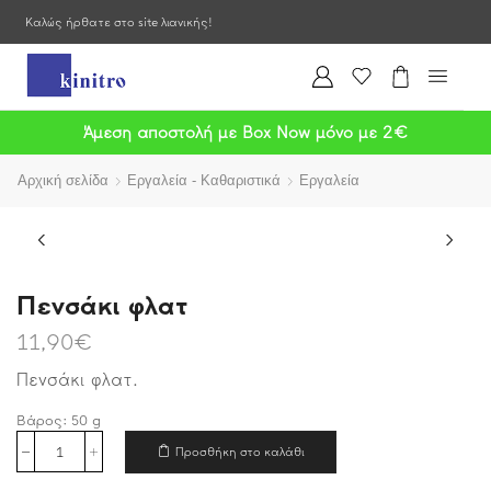
Καλώς ήρθατε στο site λιανικής!
Άμεση αποστολή με Box Now μόνο με 2€
Αρχική σελίδα
Εργαλεία - Καθαριστικά
Εργαλεία
Πενσάκι φλατ
11,90
€
Πενσάκι φλατ.
Βάρος:
50
g
Προσθήκη στο καλάθι