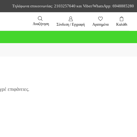
Τηλέφωνα επικοινωνίας: 2103257640 και Viber/WhatsApp: 6948885280
Αναζήτηση
Σύνδεση / Εγγραφή
Αγαπημένα
Καλάθι
ρέ επιφάνειες.