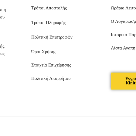
Τρόποι Αποστολής
Ωράριο Λειτο
ι η
που
Ο Λογαριασ
Τρόποι Πληρωμής
Ιστορικό Πα
Πολιτική Επιστροφών
ής.
Λίστα Αγαπη
Όροι Χρήσης
σας
Στοιχεία Επιχείρησης
Πολιτική Απορρήτου
Εγγρ
Kinit