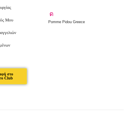
υργίας
μός Μου
Pomme Pidou Greece
ραγγελιών
μένων
αφή στο
ro Club